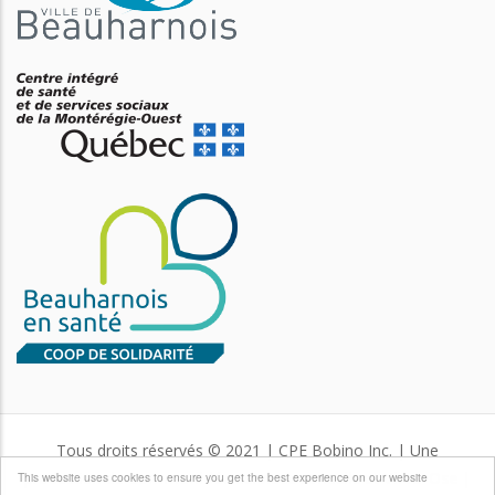
Tous droits réservés © 2021 | CPE Bobino Inc. | Une
production de
Communidée services conseils
et
Virtu-Ose
|
This website uses cookies to ensure you get the best experience on our website