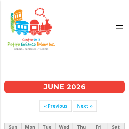
Skip
to
main
content
JUNE 2026
‹‹
Previous
Next
››
Pagination
Sun
Mon
Tue
Wed
Thu
Fri
Sat