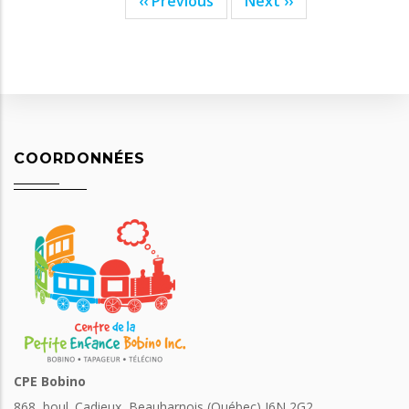
‹‹
Previous
Next
››
Pagination
COORDONNÉES
CPE Bobino
868, boul. Cadieux, Beauharnois (Québec) J6N 2G2