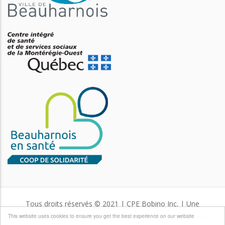
Tous droits réservés © 2021 | CPE Bobino Inc. | Une
production de
Communidée services conseils
et
Virtu-Ose
|
This website uses cookies to ensure you get the best experience on our website