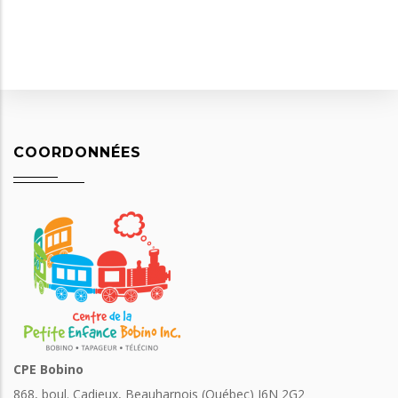
COORDONNÉES
CPE Bobino
868, boul. Cadieux, Beauharnois (Québec) J6N 2G2